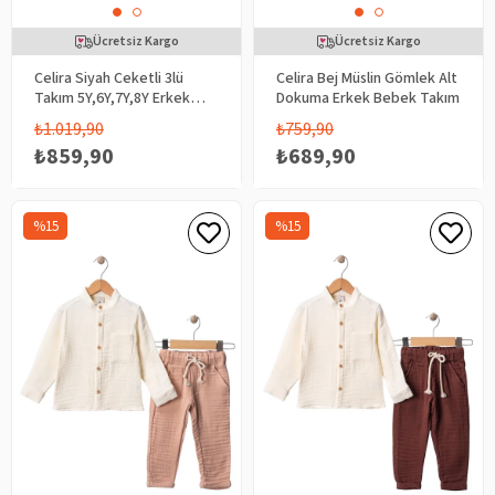
Ücretsiz Kargo
Ücretsiz Kargo
Celira Siyah Ceketli 3lü
Celira Bej Müslin Gömlek Alt
Takım 5Y,6Y,7Y,8Y Erkek
Dokuma Erkek Bebek Takım
Çocuk
₺1.019,90
₺759,90
₺859,90
₺689,90
%15
%15