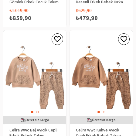
Gömlek Erkek Çocuk Takım
Desenli Erkek Bebek Hırka
₺1.019,90
₺629,90
₺859,90
₺479,90
Ücretsiz Kargo
Ücretsiz Kargo
Celira Wwc Bej Ayıcık Cepli
Celira Wwc Kahve Ayıcık
Erkek Bebek Takım
Cepli Erkek Bebek Takım