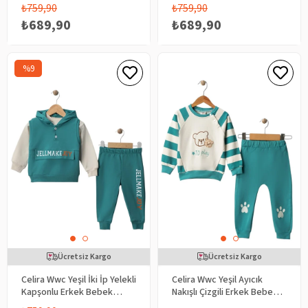
Bebek Takım
Bebek Takım
₺759,90
₺759,90
₺689,90
₺689,90
%9
Ücretsiz Kargo
Ücretsiz Kargo
Celira Wwc Yeşil İki İp Yelekli
Celira Wwc Yeşil Ayıcık
Kapşonlu Erkek Bebek
Nakışlı Çizgili Erkek Bebek
Takım
Takım