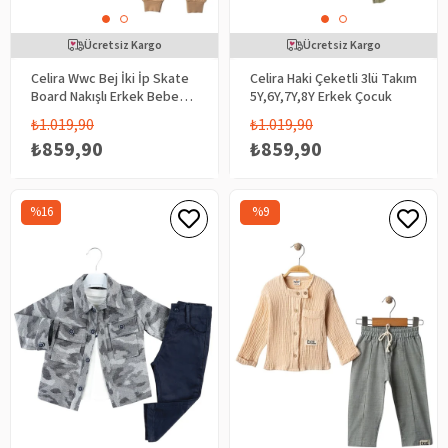
Ücretsiz Kargo
Ücretsiz Kargo
Celira Wwc Bej İki İp Skate
Celira Haki Çeketli 3lü Takım
Board Nakışlı Erkek Bebek
5Y,6Y,7Y,8Y Erkek Çocuk
Takım
₺1.019,90
₺1.019,90
₺859,90
₺859,90
%16
%9