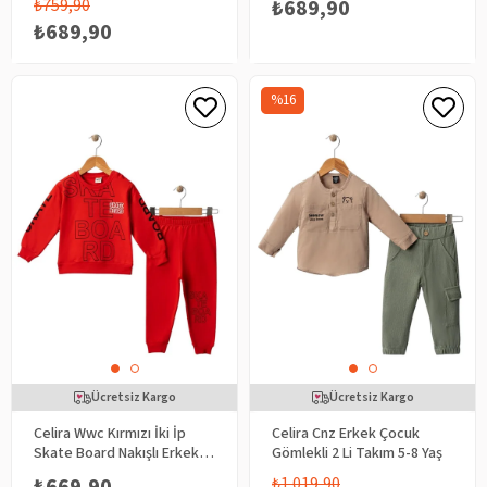
₺759,90
₺689,90
₺689,90
%16
Ücretsiz Kargo
Ücretsiz Kargo
Celira Wwc Kırmızı İki İp
Celira Cnz Erkek Çocuk
Skate Board Nakışlı Erkek
Gömlekli 2 Li Takım 5-8 Yaş
Bebek Takım
₺1.019,90