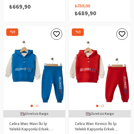
Takım
₺669,90
₺759,90
₺689,90
%9
%9
Ücretsiz Kargo
Ücretsiz Kargo
Celira Wwc Mavi İki İp
Celira Wwc Kırmızı İki İp
Yelekli Kapşonlu Erkek
Yelekli Kapşonlu Erkek