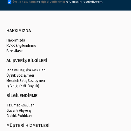
Üyelik koşullarını
ve
kişisel verilerimin
korunmasını kabul ediyorum.
HAKKIMIZDA
Hakkımızda
KVKK Bilgilendirme
Bize Ulaşın
ALIŞVERİŞ BİLGİLERİ
İade ve Değişim Koşulları
Üyelik Sözleşmesi
Mesafeli Satış Sözleşmesi
İş Birliği (XML Bayilik)
BİLGİLENDİRME
Teslimat Koşulları
Güvenli Alışveriş
Gizlilik Politikası
MÜŞTERİ HİZMETLERİ