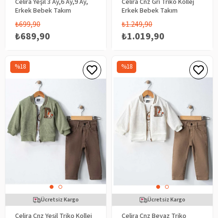
Celira Yeşil 3 Ay,6 Ay,9 Ay,
Celira Cnz Gri Triko Kollej
Erkek Bebek Takım
Erkek Bebek Takım
₺699,90
₺1.249,90
₺689,90
₺1.019,90
%18
%18
Ücretsiz Kargo
Ücretsiz Kargo
Celira Cnz Yeşil Triko Kollej
Celira Cnz Beyaz Triko