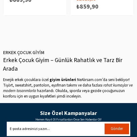
₺669,90
₺859,90
ERKEK ÇOCUK GIYIM
Erkek Çocuk Giyim – Günlük Rahatlık ve Tarz Bir
Arada
Enerjik erkek çocuklara özel
giyim ürünleri
NeAlırsam.com’da seni bekliyor!
Tişört, sweatshirt, pantolon, eşofman takımı ve daha fazlası
rahat kumaşlar ve
modern tasarımlarla
hazırlandı. Okulda, sporda veya gezide çocuğunuzun
konforu için en uygun kıyafetleri şimdi inceleyin.
Size Özel Kampanyalar
Hemen Kayıt Ol Fırsatlardan Önce Sen Haberdar Ol!
Gönder