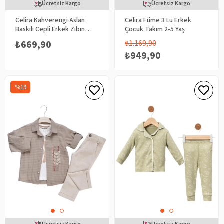
Ücretsiz Kargo
Ücretsiz Kargo
Celira Kahverengi Aslan
Celira Füme 3 Lu Erkek
Baskılı Cepli Erkek Zıbın
Çocuk Takım 2-5 Yaş
Takımı
₺669,90
₺1.169,90
₺949,90
%19