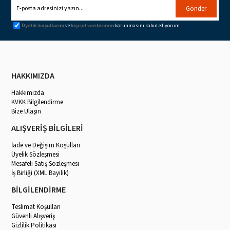
Gönder
Üyelik koşullarını
ve
kişisel verilerimin
korunmasını kabul ediyorum.
HAKKIMIZDA
Hakkımızda
KVKK Bilgilendirme
Bize Ulaşın
ALIŞVERİŞ BİLGİLERİ
İade ve Değişim Koşulları
Üyelik Sözleşmesi
Mesafeli Satış Sözleşmesi
İş Birliği (XML Bayilik)
BİLGİLENDİRME
Teslimat Koşulları
Güvenli Alışveriş
Gizlilik Politikası