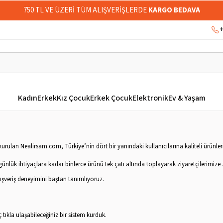
750 TL VE ÜZERİ TÜM ALIŞVERİŞLERDE
KARGO BEDAVA
+
Kadın
Erkek
Kız Çocuk
Erkek Çocuk
Elektronik
Ev & Yaşam
a kurulan Nealirsam.com, Türkiye’nin dört bir yanındaki kullanıcılarına kaliteli ürünler
nlük ihtiyaçlara kadar binlerce ürünü tek çatı altında toplayarak ziyaretçilerimize
lışveriş deneyimini baştan tanımlıyoruz.
tıkla ulaşabileceğiniz bir sistem kurduk.