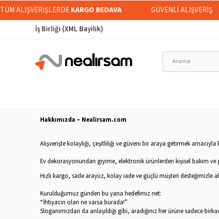
İ TÜM ALIŞVERİŞLERDE
KARGO BEDAVA
GÜVENLİ ALIŞVERİŞ
İş Birliği (XML Bayilik)
Hakkımızda – Nealirsam.com
Alışverişte kolaylığı, çeşitliliği ve güveni bir araya getirmek amacıyl
Ev dekorasyonundan giyime, elektronik ürünlerden kişisel bakım ve gü
Hızlı kargo, sade arayüz, kolay iade ve güçlü müşteri desteğimizle a
Kurulduğumuz günden bu yana hedefimiz net:
“İhtiyacın olan ne varsa burada!”
Sloganımızdan da anlaşıldığı gibi, aradığınız her ürüne sadece birkaç 