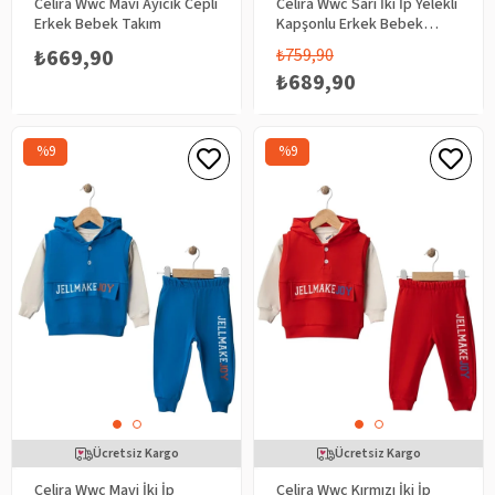
Celira Wwc Mavi Ayıcık Cepli
Celira Wwc Sarı İki İp Yelekli
Erkek Bebek Takım
Kapşonlu Erkek Bebek
Takım
₺669,90
₺759,90
₺689,90
%9
%9
Ücretsiz Kargo
Ücretsiz Kargo
Celira Wwc Mavi İki İp
Celira Wwc Kırmızı İki İp