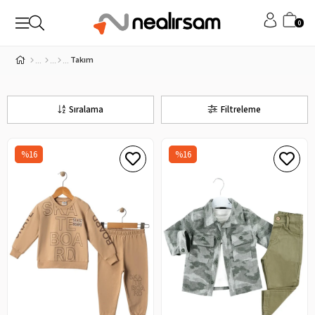
0
Takım
Sıralama
Filtreleme
%16
%16