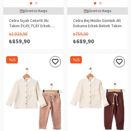
Ücretsiz Kargo
Ücretsiz Kargo
Celira Siyah Ceketli 3lü
Celira Bej Müslin Gömlek Alt
Takım 5Y,6Y,7Y,8Y Erkek
Dokuma Erkek Bebek Takım
Çocuk
₺1.019,90
₺759,90
₺859,90
₺689,90
%15
%15