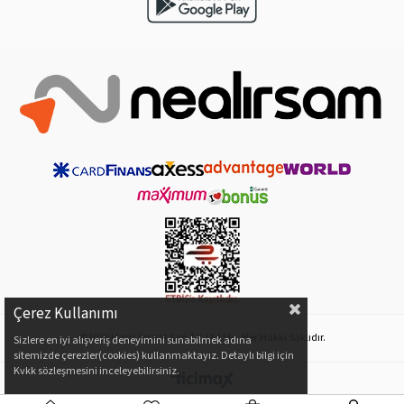
Çerez Kullanımı
©2026 Hasis İnşaat San Tic Ltd Şti - Her Hakkı Saklıdır.
Sizlere en iyi alışveriş deneyimini sunabilmek adına
sitemizde çerezler(cookies) kullanmaktayız. Detaylı bilgi için
Kvkk sözleşmesini inceleyebilirsiniz.