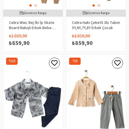
Ücretsiz Kargo
Ücretsiz Kargo
Celira Wwc Bej İki İp Skate
Celira Haki Çeketli 3lü Takım
Board Nakışlı Erkek Bebek
5Y,6Y,7Y,8Y Erkek Çocuk
Takım
₺1.019,90
₺1.019,90
₺859,90
₺859,90
%16
%9