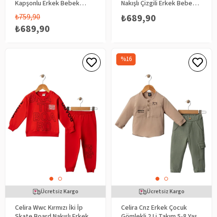
Kapşonlu Erkek Bebek
Nakışlı Çizgili Erkek Bebek
Takım
Takım
₺759,90
₺689,90
₺689,90
%16
Ücretsiz Kargo
Ücretsiz Kargo
Celira Wwc Kırmızı İki İp
Celira Cnz Erkek Çocuk
Skate Board Nakışlı Erkek
Gömlekli 2 Li Takım 5-8 Yaş