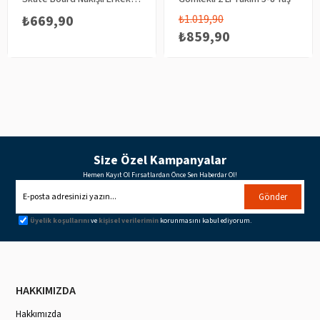
Bebek Takım
₺669,90
₺1.019,90
₺859,90
Size Özel Kampanyalar
Hemen Kayıt Ol Fırsatlardan Önce Sen Haberdar Ol!
Gönder
Üyelik koşullarını
ve
kişisel verilerimin
korunmasını kabul ediyorum.
HAKKIMIZDA
Hakkımızda