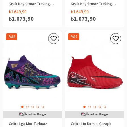
Kışlık Kaydırmaz Treking
Kışlık Kaydırmaz Treking
Bot Ayakkabı
Bot Ayakkabı
₺1.649,90
₺1.649,90
₺1.073,90
₺1.073,90
%18
%17
Ücretsiz Kargo
Ücretsiz Kargo
Celira Lga Mor Turkuaz
Celira Lio Kırmızı Çoraplı