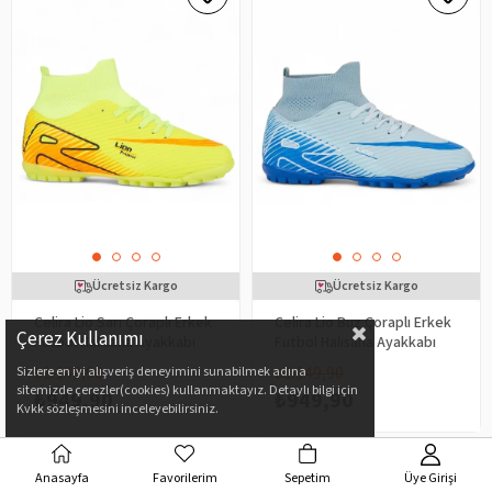
Ücretsiz Kargo
Ücretsiz Kargo
Celira Lio Sarı Çoraplı Erkek
Celira Lio Buz Çoraplı Erkek
Çerez Kullanımı
Futbol Halısaha Ayakkabı
Futbol Halısaha Ayakkabı
₺1.149,90
₺1.149,90
Sizlere en iyi alışveriş deneyimini sunabilmek adına
sitemizde çerezler(cookies) kullanmaktayız. Detaylı bilgi için
₺949,90
₺949,90
Kvkk sözleşmesini inceleyebilirsiniz.
%17
%20
Anasayfa
Favorilerim
Sepetim
Üye Girişi