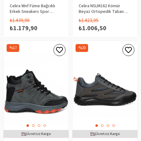
Celira Wnf Füme Bağcıklı
Celira NSLM162 Kömür
Erkek Sneakers Spor
Beyaz Ortopedik Taban
Aykkabı 4342
Erkek Casual Ayakkabı
₺1.439,90
₺1.423,95
₺1.179,90
₺1.006,50
%17
%20
Ücretsiz Kargo
Ücretsiz Kargo