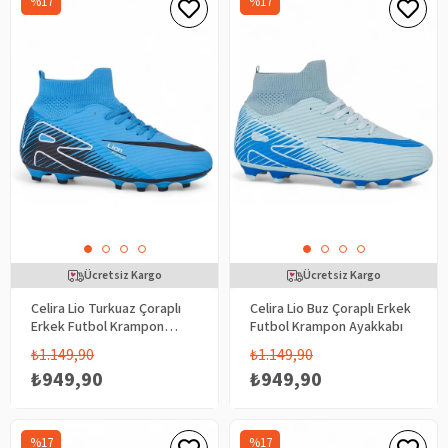
%17
%17
Ücretsiz Kargo
Ücretsiz Kargo
Celira Lio Turkuaz Çoraplı
Celira Lio Buz Çoraplı Erkek
Erkek Futbol Krampon
Futbol Krampon Ayakkabı
Ayakkabı
₺1.149,90
₺1.149,90
₺949,90
₺949,90
%17
%17