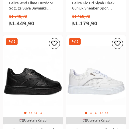
Celira Wnd Füme Outdoor
Celira Glc Gri Siyah Erkek
Soğuğa Suya Dayanıklı
Günlük Sneaker Spor
Erkek Bot
Ayakkabı
₺1.749,90
₺1.469,90
₺1.449,90
₺1.179,90
%17
%17
Ücretsiz Kargo
Ücretsiz Kargo