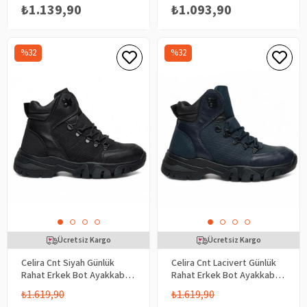
₺1.139,90
₺1.093,90
%32
%32
Ücretsiz Kargo
Ücretsiz Kargo
Celira Cnt Siyah Günlük
Celira Cnt Lacivert Günlük
Rahat Erkek Bot Ayakkabı
Rahat Erkek Bot Ayakkabı
NSB930
NSB930
₺1.619,90
₺1.619,90