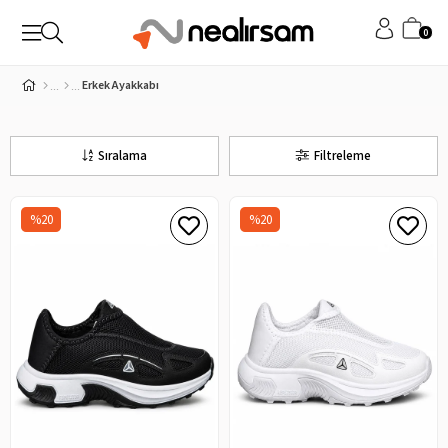
0
Erkek Ayakkabı
Sıralama
Filtreleme
%20
%20