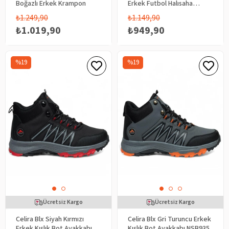
Boğazlı Erkek Krampon
Erkek Futbol Halısaha
Ayakkabı
₺1.249,90
₺1.149,90
₺1.019,90
₺949,90
%19
%19
Ücretsiz Kargo
Ücretsiz Kargo
Celira Blx Siyah Kırmızı
Celira Blx Gri Turuncu Erkek
Erkek Kışlık Bot Ayakkabı
Kışlık Bot Ayakkabı NSB935