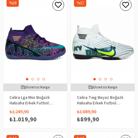
%18
%17
Ücretsiz Kargo
Ücretsiz Kargo
Celira Lga Mor Boğazlı
Celira Twg Beyaz Boğazlı
Halısaha Erkek Futbol
Halısaha Erkek Futbol
Ayakkabı
Ayakkabı
₺1.249,90
₺1.089,90
₺1.019,90
₺899,90