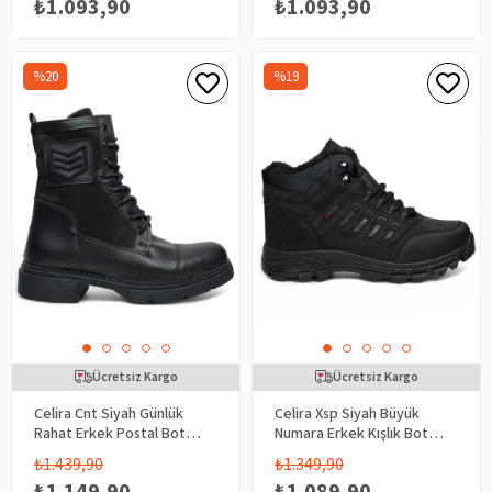
₺1.093,90
₺1.093,90
%20
%19
Ücretsiz Kargo
Ücretsiz Kargo
Celira Cnt Siyah Günlük
Celira Xsp Siyah Büyük
Rahat Erkek Postal Bot
Numara Erkek Kışlık Bot
Ayakkabı
Ayakkabı
₺1.439,90
₺1.349,90
₺1.149,90
₺1.089,90