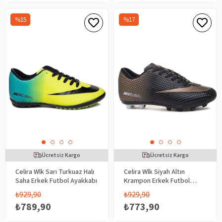
%15
%17
Ücretsiz Kargo
Ücretsiz Kargo
Celira Wlk Sarı Turkuaz Halı
Celira Wlk Siyah Altın
Saha Erkek Futbol Ayakkabı
Krampon Erkek Futbol
Ayakkabı
₺929,90
₺929,90
₺789,90
₺773,90