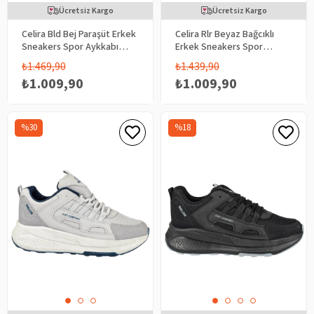
Ücretsiz Kargo
Ücretsiz Kargo
Celira Bld Bej Paraşüt Erkek
Celira Rlr Beyaz Bağcıklı
Sneakers Spor Aykkabı
Erkek Sneakers Spor
8089
Aykkabı 2025
₺1.469,90
₺1.439,90
₺1.009,90
₺1.009,90
%30
%18