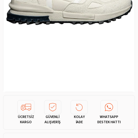
ÜCRETSİZ
GÜVENLİ
KOLAY
WHATSAPP
KARGO
ALIŞVERİŞ
İADE
DESTEK HATTI