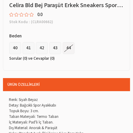
Celira Bld Bej Paraşüt Erkek Sneakers Spor Aykkabı 8089
0.0
Stok Kodu
(CLRA00662)
Beden
40
41
42
43
44
Sorular (0) ve Cevaplar (0)
ÜRÜN ÖZELLIKLERI
Renk: Siyah Beyaz
Detay: Bağcıklı Spor Ayakkabı
Topuk Boyu: 3 cm.
Taban Materyali: Termo Taban
İç Materyali: Pad'li İç Taban.
Dış Material: Anorak & Paraşüt