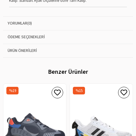
Kalıp: Standart Ayak Ölçülerine Göre Tam Kalıp.
YORUMLAR
(0)
ÖDEME SEÇENEKLERI
ÜRÜN ÖNERILERI
Benzer Ürünler
%19
%15