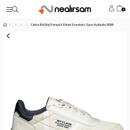
0
Celira Bld Bej Paraşüt Erkek Sneakers Spor Aykkabı 8089