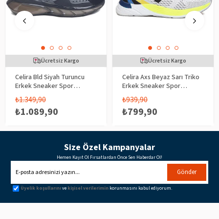
Ücretsiz Kargo
Ücretsiz Kargo
Celira Bld Siyah Turuncu
Celira Axs Beyaz Sarı Triko
Erkek Sneaker Spor
Erkek Sneaker Spor
Ayakkabı
Ayakkabı
₺1.349,90
₺939,90
₺1.089,90
₺799,90
Size Özel Kampanyalar
Hemen Kayıt Ol Fırsatlardan Önce Sen Haberdar Ol!
Gönder
Üyelik koşullarını
ve
kişisel verilerimin
korunmasını kabul ediyorum.