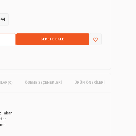
44
MLAR
(0)
ÖDEME SEÇENEKLERI
ÜRÜN ÖNERILERI
z Taban
star
eme