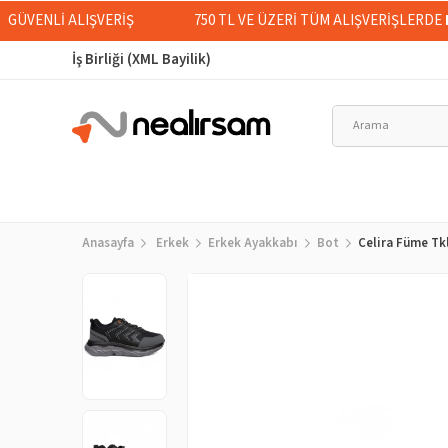
GÜVENLİ ALIŞVERİŞ
750 TL VE ÜZERİ TÜM ALIŞVERİŞLERDE
İş Birliği (XML Bayilik)
Anasayfa
Erkek
Erkek Ayakkabı
Bot
Celira Füme Tk