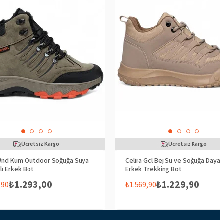
Ücretsiz Kargo
Ücretsiz Kargo
 Wnd Kum Outdoor Soğuğa Suya
Celira Gcl Bej Su ve Soğuğa Dayan
lı Erkek Bot
Erkek Trekking Bot
₺1.293,00
₺1.229,90
,90
₺1.569,90