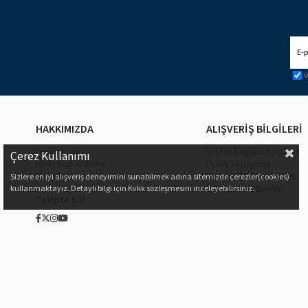
Ü
HAKKIMIZDA
ALIŞVERİŞ BİLGİLERİ
Hakkımızda
İade ve Değişim Koşulları
Çerez Kullanımı
KVKK Bilgilendirme
Üyelik Sözleşmesi
Bize Ulaşın
Mesafeli Satış Sözleşmesi
Sizlere en iyi alışveriş deneyimini sunabilmek adına sitemizde çerezler(cookies)
kullanmaktayız. Detaylı bilgi için Kvkk sözleşmesini inceleyebilirsiniz.
İş Birliği (XML Bayilik)
Takipte Kal