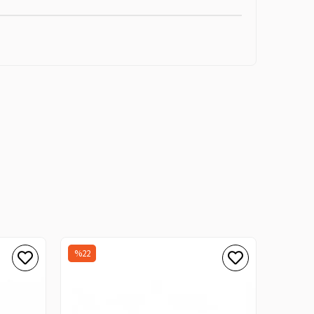
%22
%19