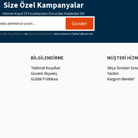
Size Özel Kampanyalar
Hemen Kayıt Ol Fırsatlardan Önce Sen Haberdar Ol!
Gönder
yelik koşullarını
ve
kişisel verilerimin
korunmasını kabul ediyorum.
BİLGİLENDİRME
MÜŞTERİ HİZM
Teslimat Koşulları
Sıkça Sorulan Soru
Güvenli Alışveriş
Yardım
Gizlilik Politikası
Kargom Nerede?