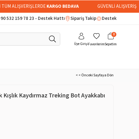
Rİ TÜM ALIŞVERİŞLERDE
KARGO BEDAVA
GÜVENLİ ALIŞVERİŞ
90 532 159 78 23 - Destek Hattı
Sipariş Takip
Destek
0
Üye Girişi
Favorilerim
Sepetim
< < Önceki Sayfaya Dön
k Kışlık Kaydırmaz Treking Bot Ayakkabı