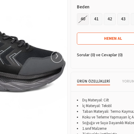
Beden
40
41
42
43
›
Sorular (0) ve Cevaplar (0)
ÜRÜN ÖZELLIKLERI
YORU
Dış Materyal: Cilt
İç Materyal: Tekstil
Taban Materyali: Termo Kayma
Koku ve Terleme Yapmayan İç A
Soğuğa ve Suya Dayanıklı Malz
1.sınıf Malzeme