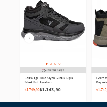
Ücretsiz Kargo
Celira Tgl Füme Siyah Günlük Kışlık
Celira
Erkek Bot Ayakkabı
Dayanık
₺1.143,90
₺1.749,90
₺1.749