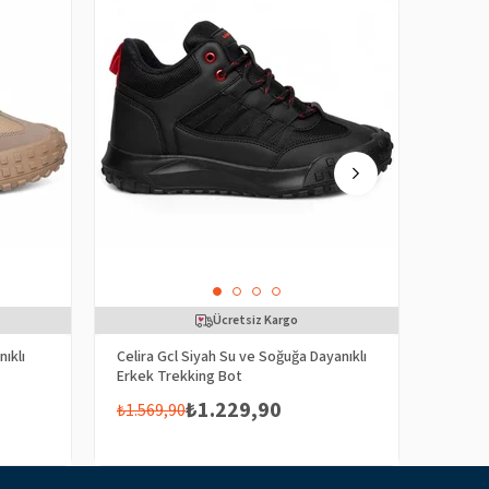
Ücretsiz Kargo
ıklı
Celira Gcl Siyah Su ve Soğuğa Dayanıklı
Celira
Erkek Trekking Bot
Dayanı
₺1.229,90
₺1.569,90
₺1.30