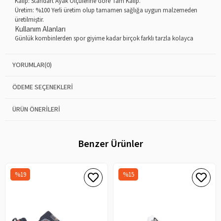
Kalıp: Standart Ayak Ölçülerine Göre Tam Kalıp.
Üretim: %100 Yerli üretim olup tamamen sağlığa uygun malzemeden
üretilmiştir.
Kullanım Alanları
Günlük kombinlerden spor giyime kadar birçok farklı tarzla kolayca
uyum sağlar. Okulda, işte, yürüyüşlerde veya günlük aktivitelerde
rahatlıkla tercih edilebilir.
YORUMLAR
(0)
ÖDEME SEÇENEKLERI
ÜRÜN ÖNERILERI
Benzer Ürünler
%19
%15