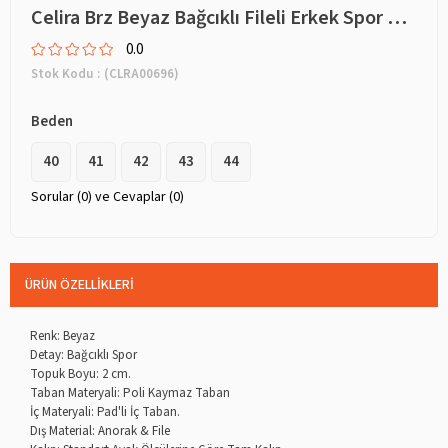
Celira Brz Beyaz Bağcıklı Fileli Erkek Spor Ayakkabı
0.0
Stok Kodu
(CLRA00696)
Beden
40
41
42
43
44
Sorular (0) ve Cevaplar (0)
ÜRÜN ÖZELLIKLERI
Renk: Beyaz
Detay: Bağcıklı Spor
Topuk Boyu: 2 cm.
Taban Materyali: Poli Kaymaz Taban
İç Materyali: Pad'li İç Taban.
Dış Material: Anorak & File