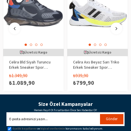
Ücretsiz Kargo
Ücretsiz Kargo
Celira Bld Siyah Turuncu
Celira Axs Beyaz Sarı Triko
Erkek Sneaker Spor
Erkek Sneaker Spor
Ayakkabı
Ayakkabı
₺1.349,90
₺939,90
₺1.089,90
₺799,90
Size Özel Kampanyalar
Hemen Kayıt Ol Fırsatlardan Önce Sen Haberdar Ol!
Gönder
Üyelik koşullarını
ve
kişisel verilerimin
korunmasını kabul ediyorum.