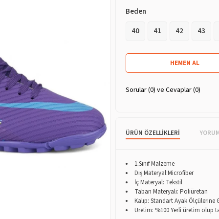
Beden
40
41
42
43
›
Sorular (0) ve Cevaplar (0)
ÜRÜN ÖZELLIKLERI
YORU
1.Sınıf Malzeme
Dış Materyal:Microfiber
İç Materyal: Tekstil
Taban Materyali: Poliüretan
Kalıp: Standart Ayak Ölçülerine
Üretim: %100 Yerli üretim olup