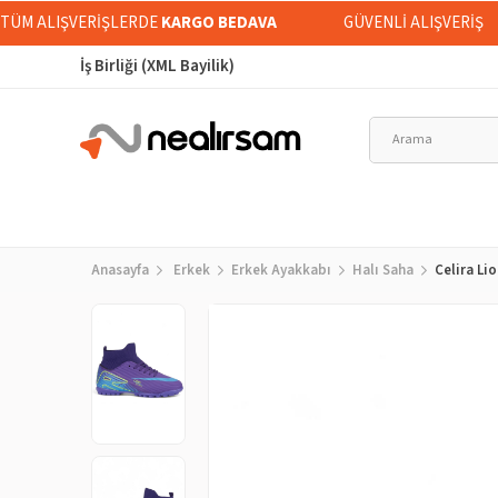
İ TÜM ALIŞVERİŞLERDE
KARGO BEDAVA
GÜVENLİ ALIŞVERİŞ
İş Birliği (XML Bayilik)
Anasayfa
Erkek
Erkek Ayakkabı
Halı Saha
Celira Li