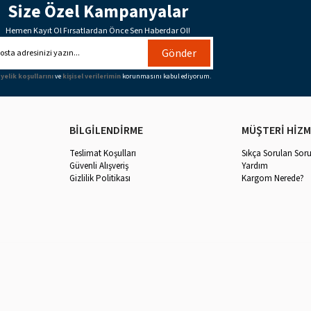
Size Özel Kampanyalar
Hemen Kayıt Ol Fırsatlardan Önce Sen Haberdar Ol!
Gönder
yelik koşullarını
ve
kişisel verilerimin
korunmasını kabul ediyorum.
BİLGİLENDİRME
MÜŞTERİ HİZM
Teslimat Koşulları
Sıkça Sorulan Soru
Güvenli Alışveriş
Yardım
Gizlilik Politikası
Kargom Nerede?