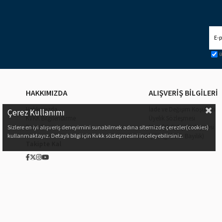
Ü
HAKKIMIZDA
ALIŞVERİŞ BİLGİLERİ
Hakkımızda
İade ve Değişim Koşulları
Çerez Kullanımı
KVKK Bilgilendirme
Üyelik Sözleşmesi
Bize Ulaşın
Mesafeli Satış Sözleşmesi
Sizlere en iyi alışveriş deneyimini sunabilmek adına sitemizde çerezler(cookies)
kullanmaktayız. Detaylı bilgi için Kvkk sözleşmesini inceleyebilirsiniz.
İş Birliği (XML Bayilik)
Takipte Kal