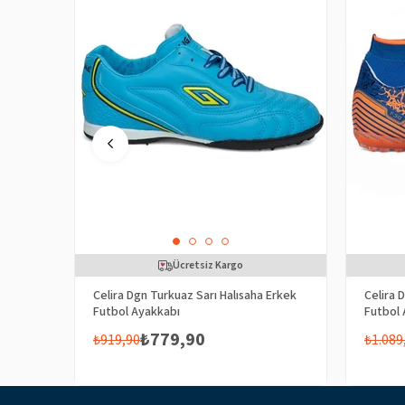
Ücretsiz Kargo
Celira Dgn Turkuaz Sarı Halısaha Erkek
Celira 
Futbol Ayakkabı
Futbol 
₺779,90
₺919,90
₺1.089