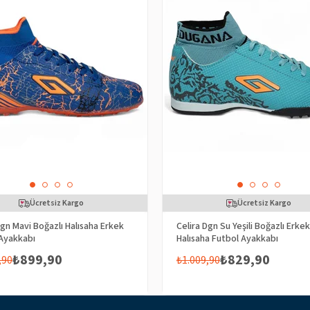
Ücretsiz Kargo
Ücretsiz Kargo
Dgn Mavi Boğazlı Halısaha Erkek
Celira Dgn Su Yeşili Boğazlı Erkek
Ayakkabı
Halısaha Futbol Ayakkabı
₺899,90
₺829,90
,90
₺1.009,90