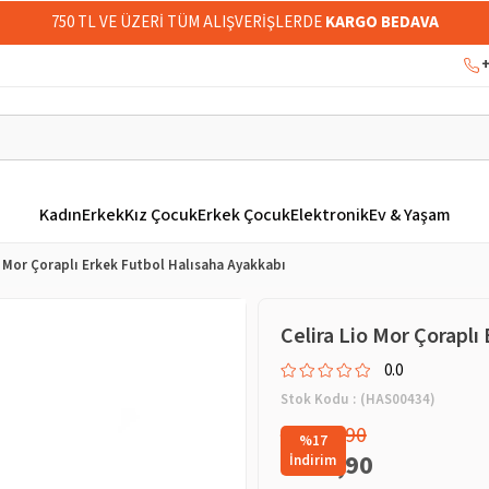
750 TL VE ÜZERİ TÜM ALIŞVERİŞLERDE
KARGO BEDAVA
+
Kadın
Erkek
Kız Çocuk
Erkek Çocuk
Elektronik
Ev & Yaşam
o Mor Çoraplı Erkek Futbol Halısaha Ayakkabı
Celira Lio Mor Çoraplı
0.0
Stok Kodu
(HAS00434)
₺1.149,90
%
17
₺949,90
İndirim