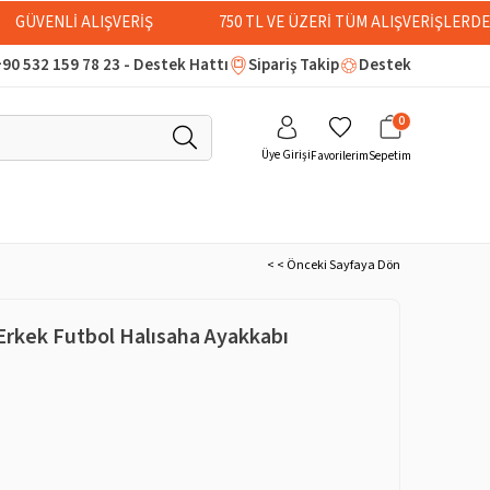
GÜVENLİ ALIŞVERİŞ
750 TL VE ÜZERİ TÜM ALIŞVERİŞLERD
90 532 159 78 23 - Destek Hattı
Sipariş Takip
Destek
0
Üye Girişi
Favorilerim
Sepetim
< < Önceki Sayfaya Dön
 Erkek Futbol Halısaha Ayakkabı