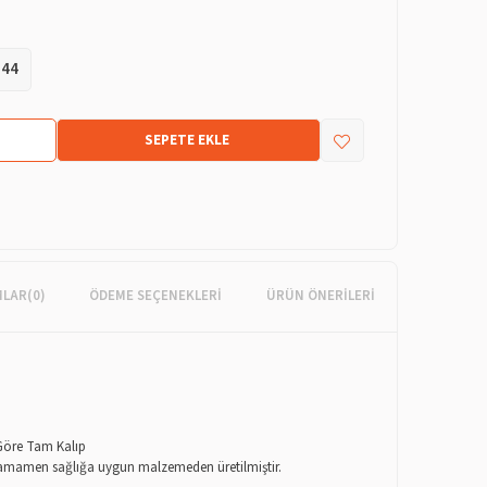
44
MLAR
(0)
ÖDEME SEÇENEKLERI
ÜRÜN ÖNERILERI
 Göre Tam Kalıp
 tamamen sağlığa uygun malzemeden üretilmiştir.