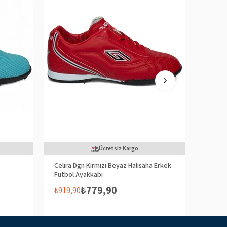
Ücretsiz Kargo
Celira Dgn Kırmızı Beyaz Halısaha Erkek
Celira
Futbol Ayakkabı
Futbol
₺779,90
₺919,90
₺919,