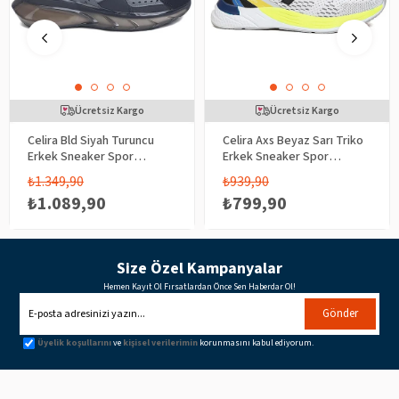
Ücretsiz Kargo
Ücretsiz Kargo
Celira Bld Siyah Turuncu
Celira Axs Beyaz Sarı Triko
Erkek Sneaker Spor
Erkek Sneaker Spor
Ayakkabı
Ayakkabı
₺1.349,90
₺939,90
₺1.089,90
₺799,90
Size Özel Kampanyalar
Hemen Kayıt Ol Fırsatlardan Önce Sen Haberdar Ol!
Gönder
Üyelik koşullarını
ve
kişisel verilerimin
korunmasını kabul ediyorum.