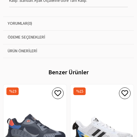
Kalıp: Standart Ayak Ölçülerine Göre Tam Kalıp.
YORUMLAR
(0)
ÖDEME SEÇENEKLERI
ÜRÜN ÖNERILERI
Benzer Ürünler
%19
%15