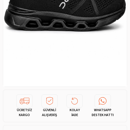
ÜCRETSİZ
GÜVENLİ
KOLAY
WHATSAPP
KARGO
ALIŞVERİŞ
İADE
DESTEK HATTI