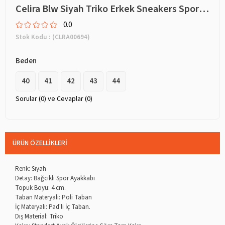
Celira Blw Siyah Triko Erkek Sneakers Spor Ayakkabı
0.0
Stok Kodu
(CLRA00694)
Beden
40
41
42
43
44
Sorular (0) ve Cevaplar (0)
ÜRÜN ÖZELLIKLERI
Renk: Siyah
Detay: Bağcıklı Spor Ayakkabı
Topuk Boyu: 4 cm.
Taban Materyali: Poli Taban
İç Materyali: Pad'li İç Taban.
Dış Material: Triko