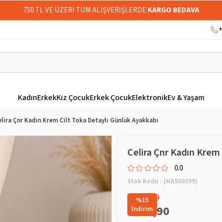
750 TL VE ÜZERİ TÜM ALIŞVERİŞLERDE
KARGO BEDAVA
+
Kadın
Erkek
Kız Çocuk
Erkek Çocuk
Elektronik
Ev & Yaşam
elira Çnr Kadın Krem Cilt Toka Detaylı Günlük Ayakkabı
Celira Çnr Kadın Krem
0.0
Stok Kodu
(HAS00399)
₺919,90
%
15
₺779,90
İndirim