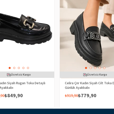
Ücretsiz Kargo
Ücretsiz Kargo
Kadın Siyah Rugan Toka Detaylı
Celira Çnr Kadın Siyah Cilt Toka 
 Ayakkabı
Günlük Ayakkabı
₺849,90
₺779,90
,90
₺919,90