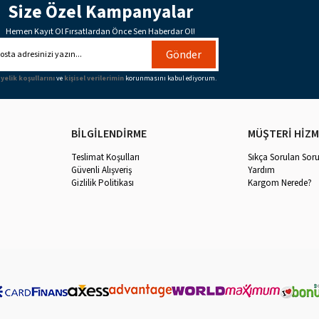
Size Özel Kampanyalar
Hemen Kayıt Ol Fırsatlardan Önce Sen Haberdar Ol!
Gönder
yelik koşullarını
ve
kişisel verilerimin
korunmasını kabul ediyorum.
BİLGİLENDİRME
MÜŞTERİ HİZM
Teslimat Koşulları
Sıkça Sorulan Soru
Güvenli Alışveriş
Yardım
Gizlilik Politikası
Kargom Nerede?