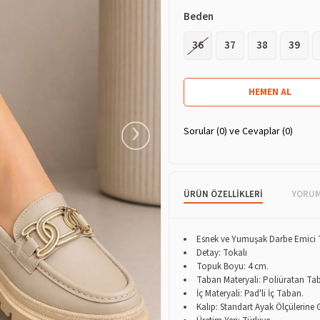
Beden
36
37
38
39
›
Sorular (0) ve Cevaplar (0)
ÜRÜN ÖZELLIKLERI
YORU
Esnek ve Yumuşak Darbe Emici
Detay: Tokalı
Topuk Boyu: 4 cm.
Taban Materyali: Poliüratan Ta
İç Materyali: Pad'li İç Taban.
Kalıp: Standart Ayak Ölçülerine