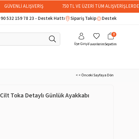
GÜVENLİ ALIŞVERİŞ
750 TL VE ÜZERİ TÜM ALIŞVERİŞLERD
90 532 159 78 23 - Destek Hattı
Sipariş Takip
Destek
0
Üye Girişi
Favorilerim
Sepetim
< < Önceki Sayfaya Dön
 Cilt Toka Detaylı Günlük Ayakkabı