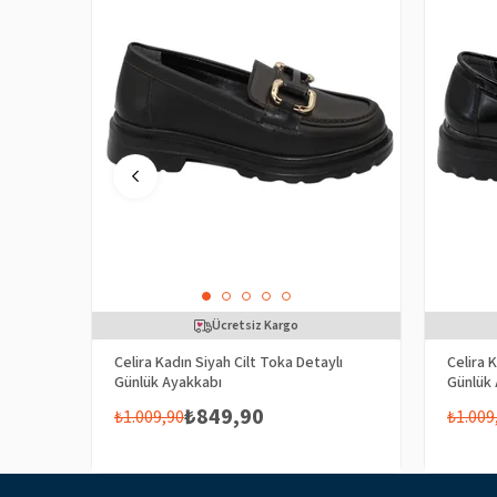
Ücretsiz Kargo
Celira Kadın Siyah Cilt Toka Detaylı
Celira 
Günlük Ayakkabı
Günlük
₺849,90
₺1.009,90
₺1.009