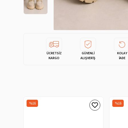
ÜCRETSİZ
GÜVENLİ
KOLAY
KARGO
ALIŞVERİŞ
İADE
%16
%16