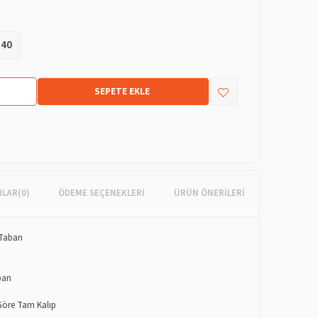
40
MLAR
(0)
ÖDEME SEÇENEKLERI
ÜRÜN ÖNERILERI
 Taban
ban
 Göre Tam Kalıp