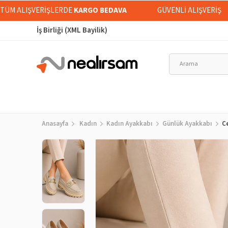
İ TÜM ALIŞVERİŞLERDE
KARGO BEDAVA
GÜVENLİ ALIŞVERİŞ
İş Birliği (XML Bayilik)
Anasayfa
Kadın
Kadın Ayakkabı
Günlük Ayakkabı
C