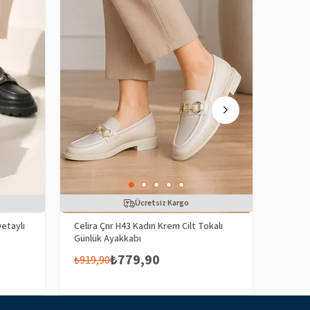
Ücretsiz Kargo
Detaylı
Celira Çnr H43 Kadın Krem Cilt Tokalı
Celira 
Günlük Ayakkabı
Günlük
₺779,90
₺919,90
₺919,