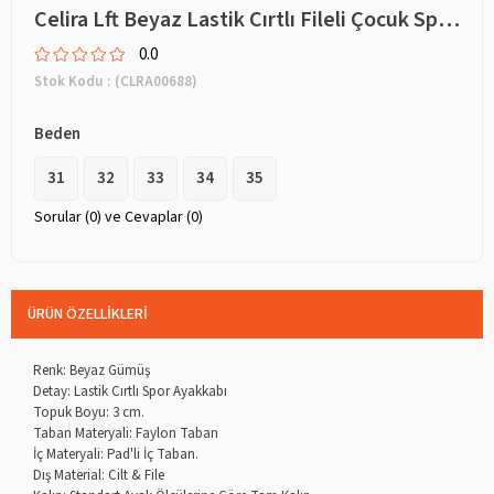
Celira Lft Beyaz Lastik Cırtlı Fileli Çocuk Spor Ayakkabı
0.0
Stok Kodu
(CLRA00688)
Beden
31
32
33
34
35
Sorular (0) ve Cevaplar (0)
ÜRÜN ÖZELLIKLERI
Renk: Beyaz Gümüş
Detay: Lastik Cırtlı Spor Ayakkabı
Topuk Boyu: 3 cm.
Taban Materyali: Faylon Taban
İç Materyali: Pad'li İç Taban.
Dış Material: Cilt & File