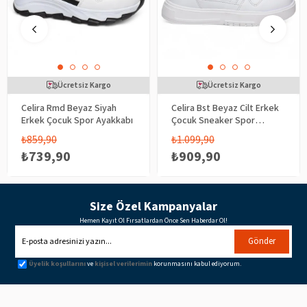
Ücretsiz Kargo
Ücretsiz Kargo
Celira Rmd Beyaz Siyah
Celira Bst Beyaz Cilt Erkek
Erkek Çocuk Spor Ayakkabı
Çocuk Sneaker Spor
Ayakkabı
₺859,90
₺1.099,90
₺739,90
₺909,90
Size Özel Kampanyalar
Hemen Kayıt Ol Fırsatlardan Önce Sen Haberdar Ol!
Gönder
Üyelik koşullarını
ve
kişisel verilerimin
korunmasını kabul ediyorum.