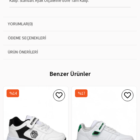
Kalıp: Standart Ayak Ölçülerine Göre Tam Kalıp.
YORUMLAR
(0)
ÖDEME SEÇENEKLERI
ÜRÜN ÖNERILERI
Benzer Ürünler
%14
%17