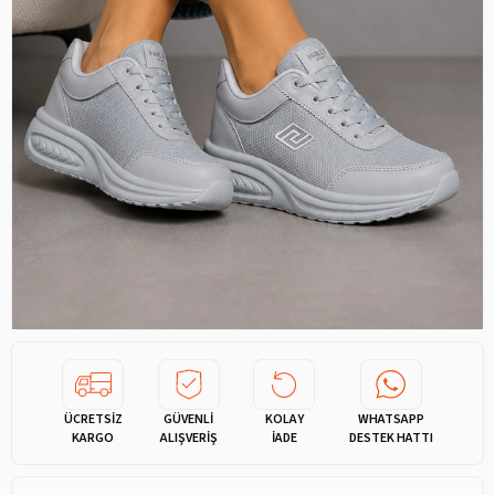
ÜCRETSİZ
GÜVENLİ
KOLAY
WHATSAPP
KARGO
ALIŞVERİŞ
İADE
DESTEK HATTI