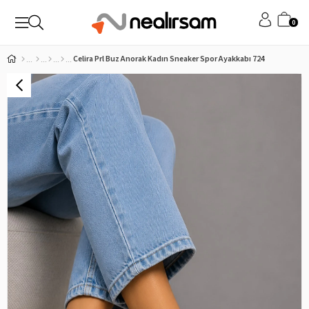
0
Celira Prl Buz Anorak Kadın Sneaker Spor Ayakkabı 724