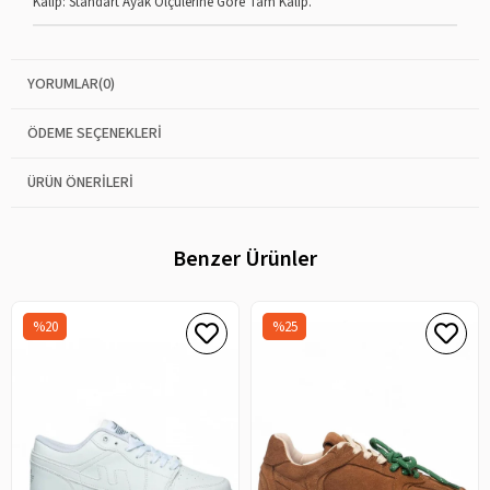
Kalıp: Standart Ayak Ölçülerine Göre Tam Kalıp.
YORUMLAR
(0)
ÖDEME SEÇENEKLERI
ÜRÜN ÖNERILERI
Benzer Ürünler
%20
%25