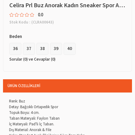
Celira Prl Buz Anorak Kadın Sneaker Spor Ayakkabı 724
0.0
Stok Kodu
(CLRA00643)
Beden
36
37
38
39
40
Sorular (0) ve Cevaplar (0)
ÜRÜN ÖZELLIKLERI
Renk: Buz
Detay: Bağcıklı Ortapedik Spor
Topuk Boyu: 4 cm.
Taban Materyali: Faylon Taban
İç Materyali: Pad'li İç Taban.
Dış Material: Anorak & File