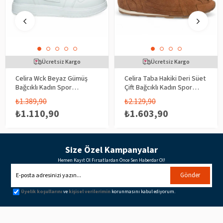
Ücretsiz Kargo
Ücretsiz Kargo
Celira Wck Beyaz Gümüş
Celira Taba Hakiki Deri Süet
Bağcıklı Kadın Spor
Çift Bağcıklı Kadın Spor
Ayakkabı
Ayakkabı
₺1.389,90
₺2.129,90
₺1.110,90
₺1.603,90
Size Özel Kampanyalar
Hemen Kayıt Ol Fırsatlardan Önce Sen Haberdar Ol!
Gönder
Üyelik koşullarını
ve
kişisel verilerimin
korunmasını kabul ediyorum.