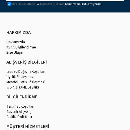
Üyelik koşullarını
ve
kişisel verilerimin
korunmasını kabul ediyorum.
HAKKIMIZDA
Hakkımızda
KVKK Bilgilendirme
Bize Ulaşın
ALIŞVERİŞ BİLGİLERİ
İade ve Değişim Koşulları
Üyelik Sözleşmesi
Mesafeli Satış Sözleşmesi
İş Birliği (XML Bayilik)
BİLGİLENDİRME
Teslimat Koşulları
Güvenli Alışveriş
Gizlilik Politikası
MÜŞTERİ HİZMETLERİ