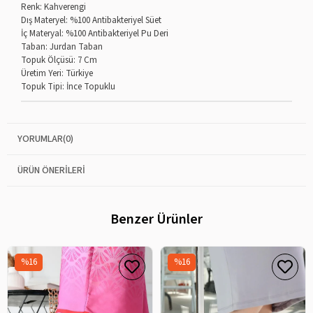
Renk: Kahverengi
Dış Materyel: %100 Antibakteriyel Süet
İç Materyal: %100 Antibakteriyel Pu Deri
Taban: Jurdan Taban
Topuk Ölçüsü: 7 Cm
Üretim Yeri: Türkiye
Topuk Tipi: İnce Topuklu
YORUMLAR
(0)
ÜRÜN ÖNERILERI
Benzer Ürünler
%16
%16