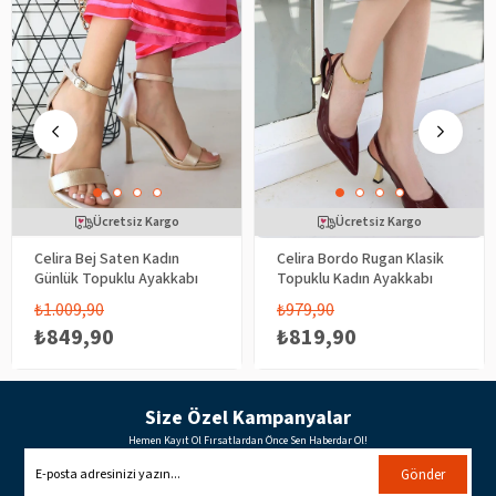
Ücretsiz Kargo
Ücretsiz Kargo
Celira Bej Saten Kadın
Celira Bordo Rugan Klasik
Günlük Topuklu Ayakkabı
Topuklu Kadın Ayakkabı
₺1.009,90
₺979,90
₺849,90
₺819,90
Size Özel Kampanyalar
Hemen Kayıt Ol Fırsatlardan Önce Sen Haberdar Ol!
Gönder