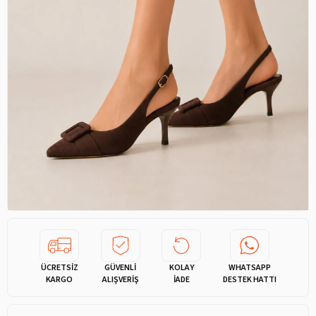
ÜCRETSİZ
GÜVENLİ
KOLAY
WHATSAPP
KARGO
ALIŞVERİŞ
İADE
DESTEK HATTI