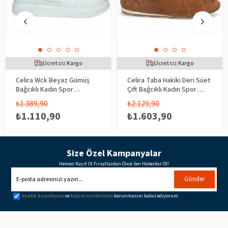
Ücretsiz Kargo
Ücretsiz Kargo
Celira Wck Beyaz Gümüş
Celira Taba Hakiki Deri Süet
Bağcıklı Kadın Spor
Çift Bağcıklı Kadın Spor
Ayakkabı
Ayakkabı
₺1.389,90
₺2.129,90
₺1.110,90
₺1.603,90
Size Özel Kampanyalar
Hemen Kayıt Ol Fırsatlardan Önce Sen Haberdar Ol!
Gönder
Üyelik koşullarını
ve
kişisel verilerimin
korunmasını kabul ediyorum.