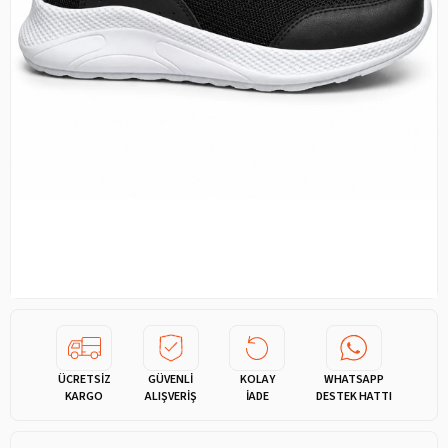
ÜCRETSİZ
GÜVENLİ
KOLAY
WHATSAPP
KARGO
ALIŞVERİŞ
İADE
DESTEK HATTI