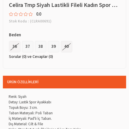
Celira Tmp Siyah Lastikli Fileli Kadın Spor Ayakkabı
0.0
Stok Kodu
(CLRA00691)
Beden
36
37
38
39
40
Sorular (0) ve Cevaplar (0)
ÜRÜN ÖZELLIKLERI
Renk: Siyah
Detay: Lastik Spor Ayakkabı
Topuk Boyu: 3 cm.
Taban Materyali: Poli Taban
İç Materyali: Pad'li İç Taban.
Dış Material: Cilt & File