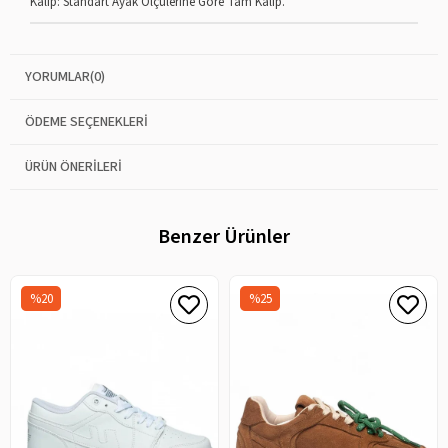
Kalıp: Standart Ayak Ölçülerine Göre Tam Kalıp.
YORUMLAR
(0)
ÖDEME SEÇENEKLERI
ÜRÜN ÖNERILERI
Benzer Ürünler
%20
%25