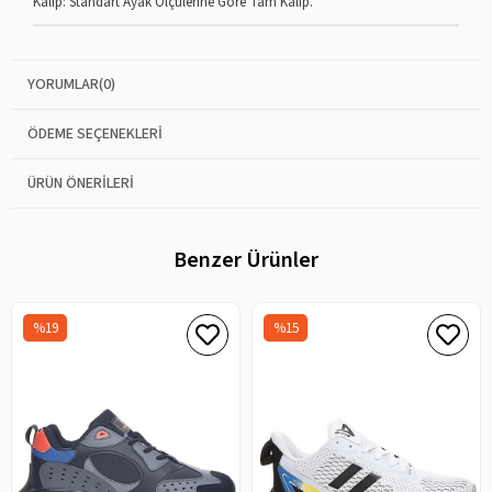
Kalıp: Standart Ayak Ölçülerine Göre Tam Kalıp.
YORUMLAR
(0)
ÖDEME SEÇENEKLERI
ÜRÜN ÖNERILERI
Benzer Ürünler
%19
%15