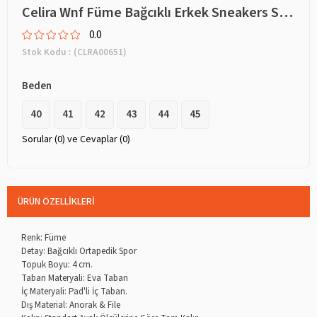
Celira Wnf Füme Bağcıklı Erkek Sneakers Spor Aykkabı 4341
0.0
Stok Kodu
(CLRA00651)
Beden
40
41
42
43
44
45
Sorular (0) ve Cevaplar (0)
ÜRÜN ÖZELLIKLERI
Renk: Füme
Detay: Bağcıklı Ortapedik Spor
Topuk Boyu: 4 cm.
Taban Materyali: Eva Taban
İç Materyali: Pad'li İç Taban.
Dış Material: Anorak & File