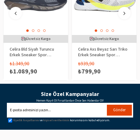
Ücretsiz Kargo
Ücretsiz Kargo
Celira Bld Siyah Turuncu
Celira Axs Beyaz Sarı Triko
Erkek Sneaker Spor
Erkek Sneaker Spor
Ayakkabı
Ayakkabı
₺1.349,90
₺939,90
₺1.089,90
₺799,90
Size Özel Kampanyalar
Hemen Kayıt Ol Fırsatlardan Önce Sen Haberdar Ol!
Gönder
Üyelik koşullarını
ve
kişisel verilerimin
korunmasını kabul ediyorum.