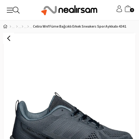
0
Celira Wnf Füme Bağcıklı Erkek Sneakers Spor Aykkabı 4341